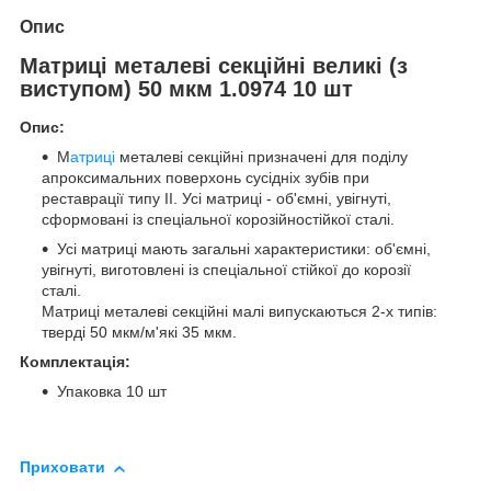
Опис
Матриці металеві секційні великі (з
виступом) 50 мкм 1.0974 10 шт
Опис:
М
атриці
металеві секційні призначені для поділу
апроксимальних поверхонь сусідніх зубів при
реставрації типу II. Усі матриці - об'ємні, увігнуті,
сформовані із спеціальної корозійностійкої сталі.
Усі матриці мають загальні характеристики: об'ємні,
увігнуті, виготовлені із спеціальної стійкої до корозії
сталі.
Матриці металеві секційні малі випускаються 2-х типів:
тверді 50 мкм/м'які 35 мкм.
Комплектація:
Упаковка 10 шт
Приховати