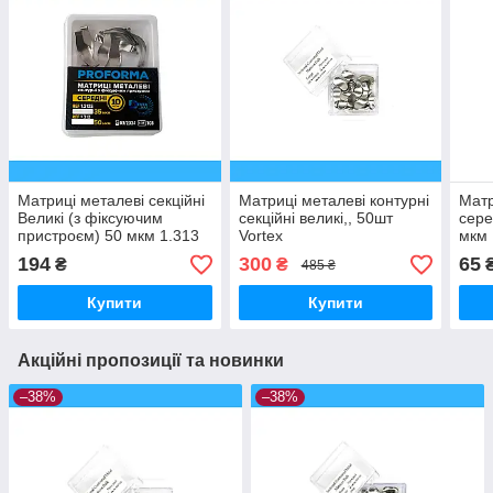
Матриці металеві секційні
Матриці металеві контурні
Матр
Великі (з фіксуючим
секційні великі,, 50шт
сере
пристроєм) 50 мкм 1.313
Vortex
мкм 
10 шт
194
300
65
₴
₴
485 ₴
Купити
Купити
Акційні пропозиції та новинки
–38%
–38%