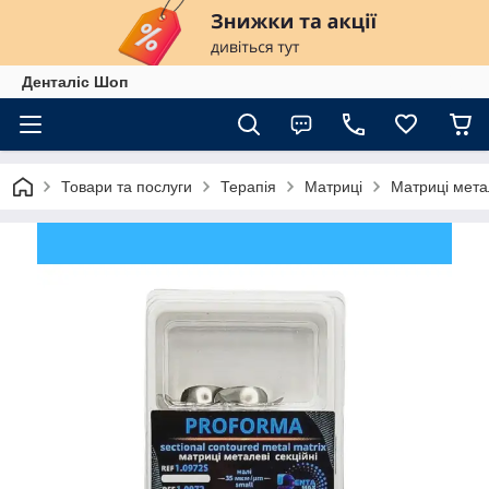
Денталіс Шоп
Товари та послуги
Терапія
Матриці
Матриці метал