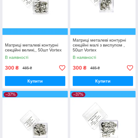
Матриці металеві контурні
Матриці металеві контурні
секційні малі з виспупом ,
секційні великі,, 50шт Vortex
50шт Vortex
В наявності
В наявності
300
300
₴
₴
485 ₴
485 ₴
Купити
Купити
–37%
–37%