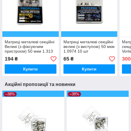
Матриці металеві секційні
Матриці металеві секційні
Матр
Великі (з фіксуючим
великі (з виступом) 50 мкм
секц
пристроєм) 50 мкм 1.313
1.0974 10 шт
Vort
10 шт
194
65
300
₴
₴
Купити
Купити
Акційні пропозиції та новинки
–38%
–38%