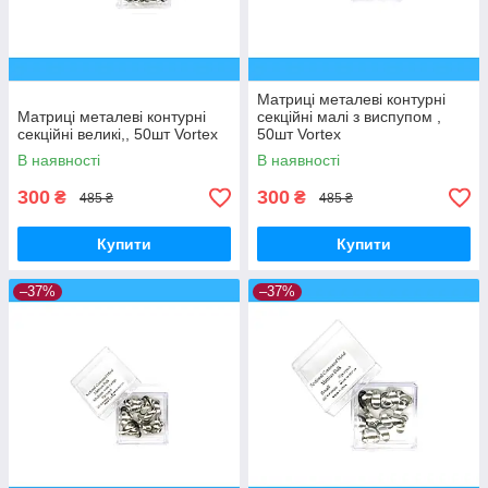
Матриці металеві контурні
Матриці металеві контурні
секційні малі з виспупом ,
секційні великі,, 50шт Vortex
50шт Vortex
В наявності
В наявності
300
300
₴
₴
485 ₴
485 ₴
Купити
Купити
–37%
–37%