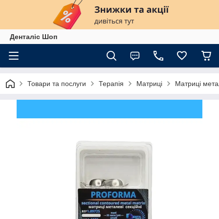
Денталіс Шоп
Товари та послуги
Терапія
Матриці
Матриці метал