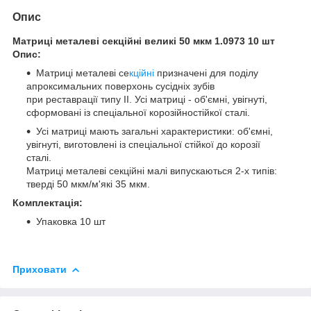
Опис
Матриці металеві секційні великі 50 мкм 1.0973 10 шт
Опис:
Матриці металеві се
кційні
призначені для поділу
апроксимальних поверхонь сусідніх зубів
при реставрації типу II. Усі матриці - об'ємні, увігнуті,
сформовані із спеціальної корозійностійкої сталі.
Усі матриці мають загальні характеристики: об'ємні,
увігнуті, виготовлені із спеціальної стійкої до корозії
сталі.
Матриці металеві секційні малі випускаються 2-х типів:
тверді 50 мкм/м'які 35 мкм.
Комплектація:
Упаковка 10 шт
Приховати