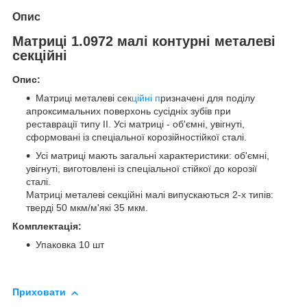
Опис
Матриці 1.0972 малі контурні металеві
секційні
Опис:
Матриці металеві сек
ційні п
ризначені для поділу
апроксимальних поверхонь сусідніх зубів при
реставрації типу II. Усі матриці - об'ємні, увігнуті,
сформовані із спеціальної корозійностійкої сталі.
Усі матриці мають загальні характеристики: об'ємні,
увігнуті, виготовлені із спеціальної стійкої до корозії
сталі.
Матриці металеві секційні малі випускаються 2-х типів:
тверді 50 мкм/м'які 35 мкм.
Комплектація:
Упаковка 10 шт
Приховати