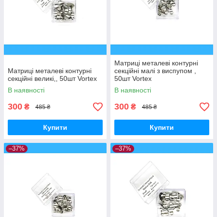
Матриці металеві контурні
Матриці металеві контурні
секційні малі з виспупом ,
секційні великі,, 50шт Vortex
50шт Vortex
В наявності
В наявності
300
300
₴
₴
485 ₴
485 ₴
Купити
Купити
–37%
–37%