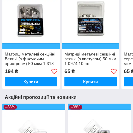
Матриці металеві секційні
Матриці металеві секційні
Матр
Великі (з фіксуючим
великі (з виступом) 50 мкм
сере
пристроєм) 50 мкм 1.313
1.0974 10 шт
мкм 
10 шт
194
65
65
₴
₴
Купити
Купити
Акційні пропозиції та новинки
–38%
–38%