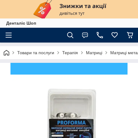
Денталіс Шоп
Товари та послуги
Терапія
Матриці
Матриці метал