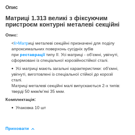
Опис
Матриці 1.313 великі з фіксуючим
пристроєм контурні металеві секційні
Опис:
<
li>Матр
иці металеві секційні призначені для поділу
апроксимальних поверхонь сусідніх зубів
при
реставрації
типу II. Усі матриці - об'ємні, увігнуті,
сформовані із спеціальної корозійностійкої сталі.
Усі матриці мають загальні характеристики: об'ємні,
увігнуті, виготовлені із спеціальної стійкої до корозії
сталі.
Матриці металеві секційні малі випускаються 2-х типів:
тверді 50 мкм/м'які 35 мкм.
Комплектація:
Упаковка 10 шт
Приховати