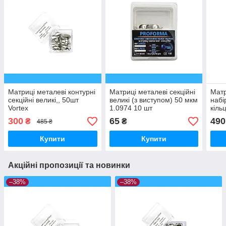
Матриці металеві контурні
Матриці металеві секційні
Матр
секційні великі,, 50шт
великі (з виступом) 50 мкм
набі
Vortex
1.0974 10 шт
кіль
1.19
300
65
490
₴
₴
485 ₴
Купити
Купити
Акційні пропозиції та новинки
–38%
–38%