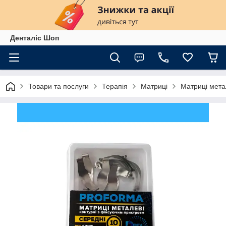
Денталіс Шоп
Товари та послуги
Терапія
Матриці
Матриці метал