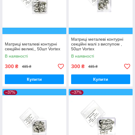
Матриці металеві контурні
Матриці металеві контурні
секційні малі з виспупом ,
секційні великі,, 50шт Vortex
50шт Vortex
В наявності
В наявності
300
300
₴
₴
485 ₴
485 ₴
Купити
Купити
–37%
–37%