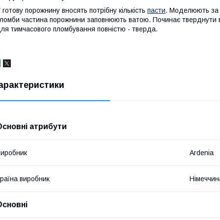
 готову порожнину вносять потрібну кількість
пасти
. Моделюють за 
ломби частина порожнини заповнюють ватою. Починає тверднути в 
ля тимчасового пломбування повністю - тверда.
арактеристики
Основні атрибути
иробник
Ardenia
раїна виробник
Німеччин
Основні