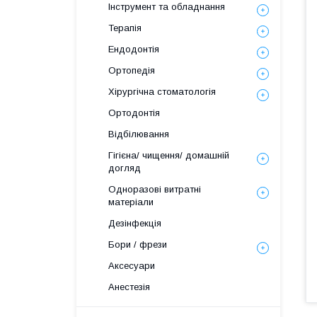
Інструмент та обладнання
Терапія
Ендодонтія
Ортопедія
Хірургічна стоматологія
Ортодонтія
Відбілювання
Гігієна/ чищення/ домашній
догляд
Одноразові витратні
матеріали
Дезінфекція
Бори / фрези
Аксесуари
Анестезія