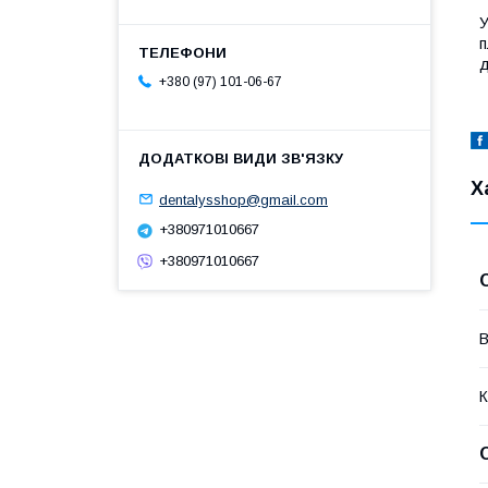
У
п
д
+380 (97) 101-06-67
Х
dentalysshop@gmail.com
+380971010667
+380971010667
В
К