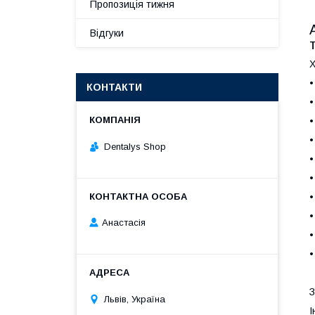
Пропозиція тижня
Відгуки
Х
•
КОНТАКТИ
•
•
Dentalys Shop
•
•
•
•
Анастасія
•
•
З
Львів, Україна
І