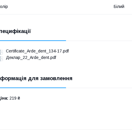
олір
Білий
пецифікації
Certificate_Arde_dent_134-17.pdf
Деклар_22_Arde_dent.pdf
нформація для замовлення
іна:
219 ₴