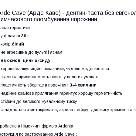
Аrde Cave (Арде Каве) - дентин-паста без евгено
тимчасового пломбування порожнин.
арактеристики:
 у флаконі
30 г
 колір
білий
 не агресивна до пульпі і яснам
•
на основі цинк оксиду
 хороші маніпуляційні показники, чудово моделюється
 відмінна прилипаемость навіть у вологих умовах
 пластичність зберігає в порожнині
3-4 хвилини
 надійне крайове прилягання гарантує хорошу герметичність
 стійкий до великого жувальному тиску
 складається з метакрилатів, акрилат-ефіру, двоокису кремнію та п
роблено в Німеччині фірмою Аrdenia.
нструкція по застосуванню Arde Cave :