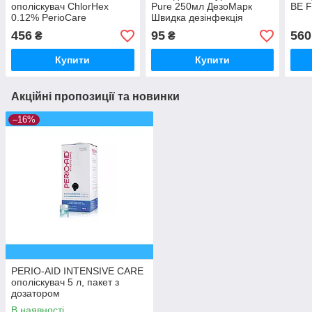
ополіскувач ChlorHex
Pure 250мл ДезоМарк
BE 
0.12% PerioCare
Швидка дезінфекція
Mouthwash. Hey You
поверхонь
456
95
560
₴
₴
250мл
Купити
Купити
Акційні пропозиції та новинки
–16%
PERIO-AID INTENSIVE CARE
ополіскувач 5 л, пакет з
дозатором
В наявності