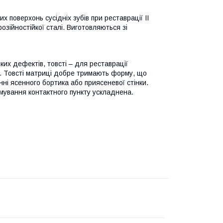
х поверхонь сусідніх зубів при реставрації II
орозійностійкої сталі. Виготовляються зі
их дефектів, товсті – для реставрації
і. Товсті матриці добре тримають форму, що
нні ясенного бортика або приясеневої стінки.
мування контактного пункту ускладнена.