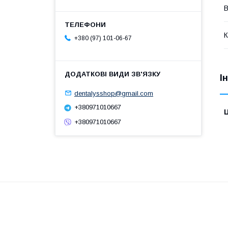
В
К
+380 (97) 101-06-67
І
dentalysshop@gmail.com
+380971010667
Ц
+380971010667