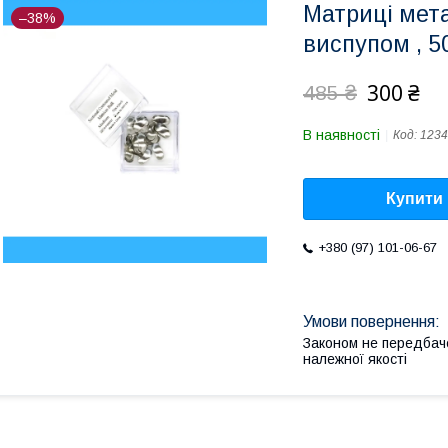
Матриці мета
–38%
виспупом , 5
300 ₴
485 ₴
В наявності
Код:
1234
Купити
+380 (97) 101-06-67
Законом не передбач
належної якості