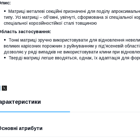
Опис:
Матриці металеві секційні призначені для поділу апроксимальни
типу. Усі матриці – об'ємні, увігнуті, сформована зі спеціальної к
спеціальної корозійностійкої сталі товщиною
Область застосування:
Тонкі матриці зручно використовувати для відновлення невелик
великих каріозних порожнин з руйнуванням у під'ясеневій област
дозволяє у ряді випадків не використовувати клини при відновле
Тверді матриці легше вводяться, однак, їх адаптація для фор
арактеристики
Основні атрибути