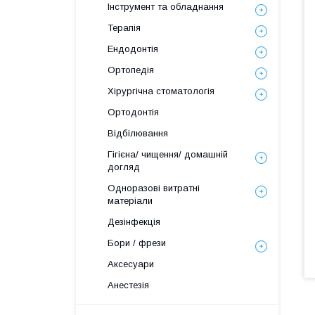
Інструмент та обладнання
Терапія
Ендодонтія
Ортопедія
Хірургічна стоматологія
Ортодонтія
Відбілювання
Гігієна/ чищення/ домашній
догляд
Одноразові витратні
матеріали
Дезінфекція
Бори / фрези
Аксесуари
Анестезія