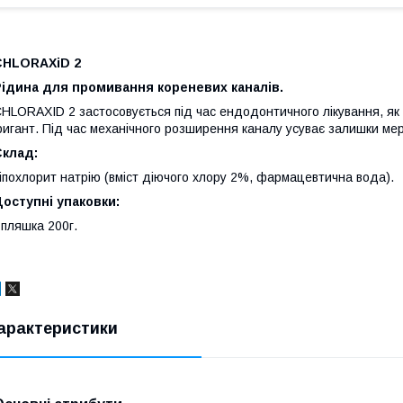
CHLORAXiD 2
Рідина для промивання кореневих каналів
.
HLORAXID 2 застосовується під час ендодонтичного лікування, як
ригант. Під час механічного розширення каналу усуває залишки мер
Склад:
іпохлорит натрію (вміст діючого хлору 2%, фармацевтична вода).
оступні упаковки:
 пляшка 200г.
арактеристики