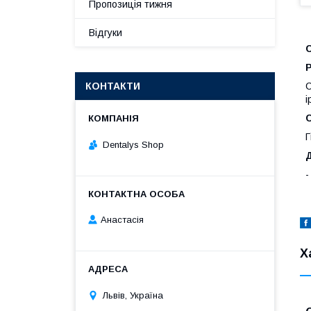
Пропозиція тижня
Відгуки
КОНТАКТИ
C
і
Г
Dentalys Shop
Д
-
Анастасія
Х
Львів, Україна