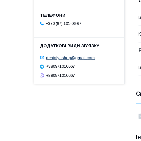
В
+380 (97) 101-06-67
К
dentalysshop@gmail.com
+380971010667
В
+380971010667
С
І