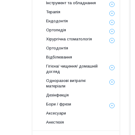
Інструмент та обладнання
Терапія
Ендодонтія
Ортопедія
Хірургічна стоматологія
Ортодонтія
Відбілювання
Гігієна/ чищення/ домашній
догляд
Одноразові витратні
матеріали
Дезінфекція
Бори / фрези
Аксесуари
Анестезія