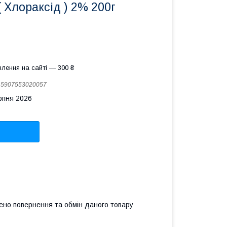
Хлораксід ) 2% 200г
лення на сайті — 300 ₴
:
5907553020057
рпня 2026
ено повернення та обмін даного товару