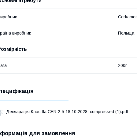
Основні атрибути
иробник
Cerkame
раїна виробник
Польща
Розмірність
ага
200г
пецифікація
Декларація Клас ІІа CER 2-5 18.10.2028_compressed (1).pdf
нформація для замовлення