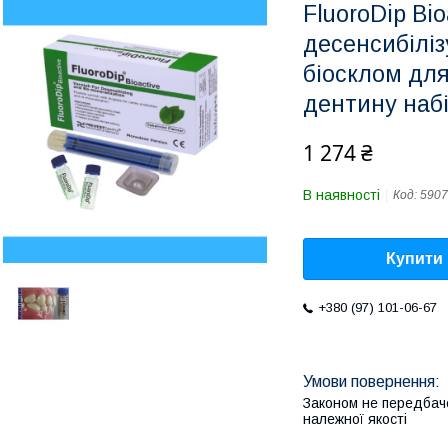
FluoroDip Bio
десенсибіліз
біосклом для
дентину набі
1 274 ₴
В наявності
Код:
5907
Купити
+380 (97) 101-06-67
Законом не передбач
належної якості