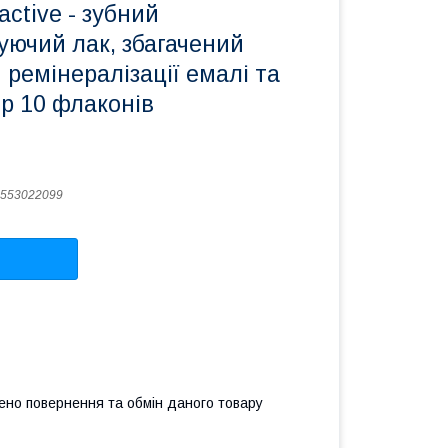
active - зубний
уючий лак, збагачений
 ремінералізації емалі та
р 10 флаконів
553022099
ено повернення та обмін даного товару