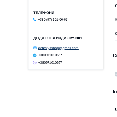
+380 (97) 101-06-67
В
К
dentalysshop@gmail.com
+380971010667
С
+380971010667
І
Ц