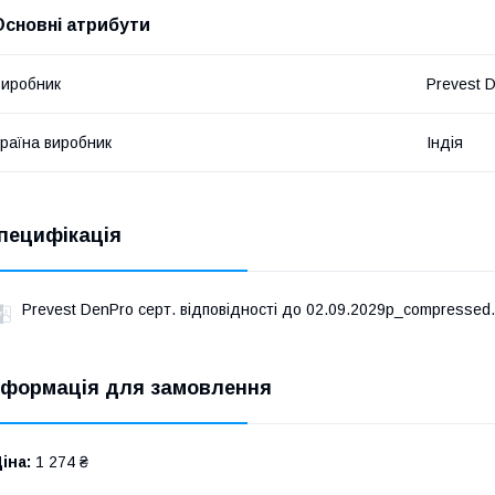
Основні атрибути
иробник
Prevest 
раїна виробник
Індія
пецифікація
Prevest DenPro серт. відповідності до 02.09.2029р_compressed.
нформація для замовлення
іна:
1 274 ₴