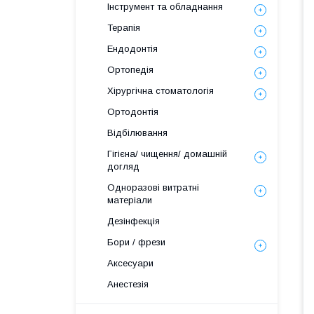
Інструмент та обладнання
Терапія
Ендодонтія
Ортопедія
Хірургічна стоматологія
Ортодонтія
Відбілювання
Гігієна/ чищення/ домашній
догляд
Одноразові витратні
матеріали
Дезінфекція
Бори / фрези
Аксесуари
Анестезія