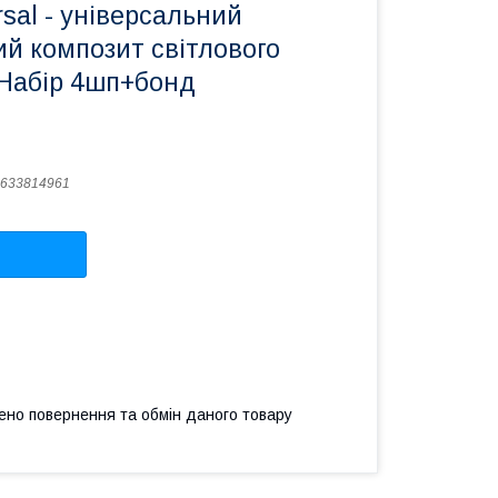
rsal - універсальний
й композит світлового
 Набір 4шп+бонд
633814961
ено повернення та обмін даного товару