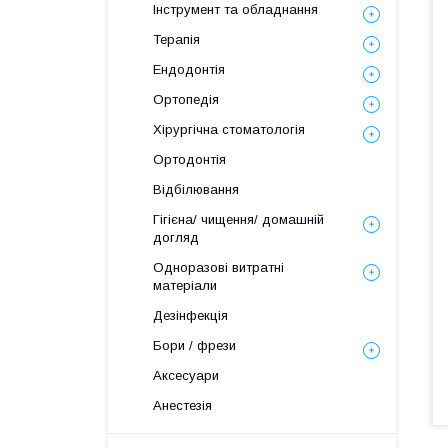
Інструмент та обладнання
Терапія
Ендодонтія
Ортопедія
Хірургічна стоматологія
Ортодонтія
Відбілювання
Гігієна/ чищення/ домашній
догляд
Одноразові витратні
матеріали
Дезінфекція
Бори / фрези
Аксесуари
Анестезія