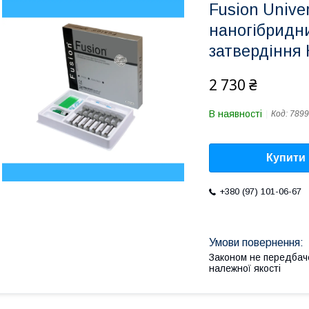
Fusion Unive
наногібридни
затвердіння
2 730 ₴
В наявності
Код:
7899
Купити
+380 (97) 101-06-67
Законом не передбач
належної якості