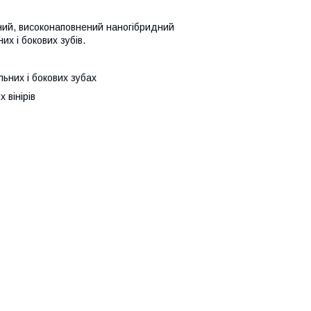
ний, високонаповнений наногібридний
х і бокових зубів.
льних і бокових зубах
 вінірів