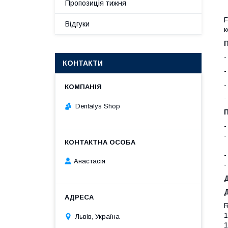
Пропозиція тижня
F
Відгуки
к
-
КОНТАКТИ
-
-
-
Dentalys Shop
-
-
к
-
Анастасія
-
R
1
Львів, Україна
1