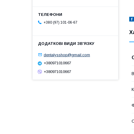
+380 (97) 101-06-67
Х
dentalysshop@gmail.com
+380971010667
+380971010667
В
К
Ф
С