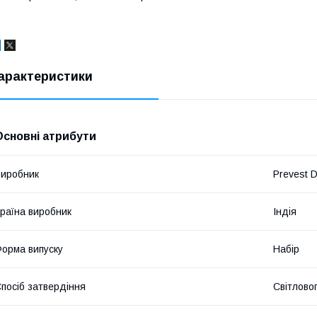
арактеристики
Основні атрибути
иробник
Prevest 
раїна виробник
Індія
орма випуску
Набір
посіб затвердіння
Світлово