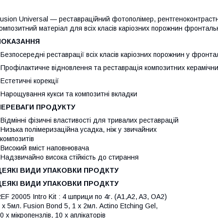
usion Universal — реставраційний фотополімер, рентгеноконтраст
омпозитний матеріал для всіх класів каріозних порожнин фронтальни
ПОКАЗАННЯ
 Безпосередні реставрації всіх класів каріозних порожнин у фронта
 Профілактичне відновлення та реставрація композитних керамічних
 Естетичні корекції
 Нарощування кукси та композитні вкладки
ПЕРЕВАГИ ПРОДУКТУ
 Відмінні фізичні властивості для тривалих реставрацій
 Низька полімеризаційна усадка, ніж у звичайних
омпозитів
 Високий вміст наповнювача
 Надзвичайно висока стійкість до стирання
ДЕЯКІ ВИДИ УПАКОВКИ ПРОДКТУ
ДЕЯКІ ВИДИ УПАКОВКИ ПРОДКТУ
EF 20005 Intro Kit : 4 шприци по 4г. (А1,A2, A3, ОА2)
 x 5мл. Fusion Bond 5, 1 x 2мл. Actino Etching Gel,
0 x мікропензлів, 10 x аплікаторів