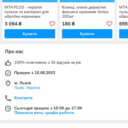
MTA PLUS - терапія
Клинці, клини дерев'яні
MTA 
пульпи та матеріал для
фіксуючі оранжеві Vortex
пуль
обробки кореневих
100шт
обро
каналів. 1г +2мл
кана
3 094
180
655
₴
₴
Купити
Купити
Про нас
100% позитивних з 34 відгуків за рік
Працює з 10.08.2023
м. Львів
Львів, Україна
Контакти
Сьогодні працює з 10:00 до 17:00
Показати весь графік роботи