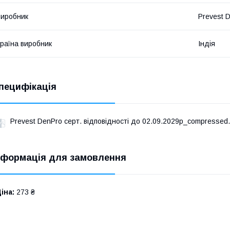
иробник
Prevest 
раїна виробник
Індія
пецифікація
Prevest DenPro серт. відповідності до 02.09.2029р_compressed.
нформація для замовлення
іна:
273 ₴