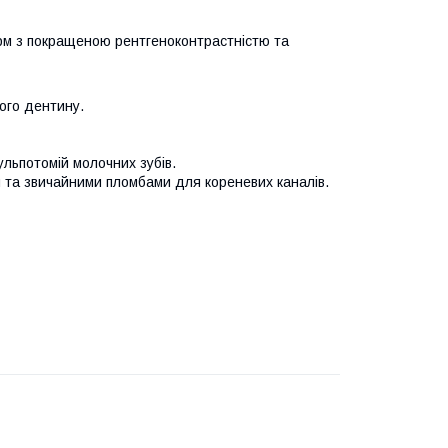
рм з покращеною рентгеноконтрастністю та
ого дентину.
ульпотомій молочних зубів.
 та звичайними пломбами для кореневих каналів.