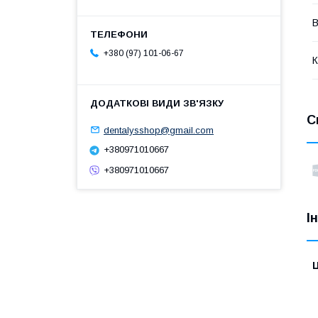
В
+380 (97) 101-06-67
К
С
dentalysshop@gmail.com
+380971010667
+380971010667
І
Ц