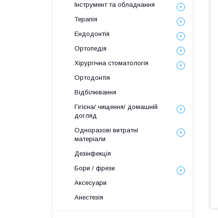
Інструмент та обладнання
Терапія
Ендодонтія
Ортопедія
Хірургічна стоматологія
Ортодонтія
Відбілювання
Гігієна/ чищення/ домашній
догляд
Одноразові витратні
матеріали
Дезінфекція
Бори / фрези
Аксесуари
Анестезія