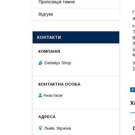
Пропозиція тижня
П
Відгуки
а
Н
Т
КОНТАКТИ
В
Л
І
М
Dentalys Shop
У
2
Анастасія
Х
Львів, Україна