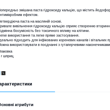
опередньо змішана паста гідроксиду кальцію, що містить йодофо
нтимікробним ефектом.
етвердіюча паста на масляній основі.
ривале вивільнення гідроксиду кальцію сприяє створенню вторинн
ідмінна біосумісність без токсичного впливу на клітини.
егке використання та легке пряме застосування.
деально підходить для інфікованих кореневих каналів і вітальних п
ожна використовувати в поєднанні з гутаперчевими наконечниками
паковка
 г шприц
арактеристики
Основні атрибути