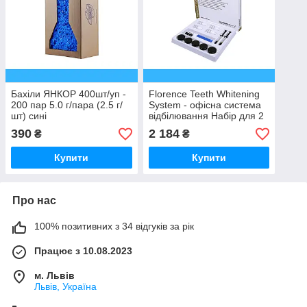
Бахіли ЯНКОР 400шт/уп -
Florence Teeth Whitening
200 пар 5.0 г/пара (2.5 г/
System - офісна система
шт) сині
відбілювання Набір для 2
пацієнтів: 4 x 0.3г + 4 х
390
2 184
₴
₴
3мл
Купити
Купити
Про нас
100% позитивних з 34 відгуків за рік
Працює з 10.08.2023
м. Львів
Львів, Україна