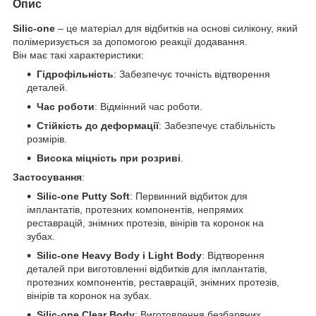
Опис
Silic-one
– це матеріал для відбитків на основі силікону, який
полімеризується за допомогою реакції додавання.
Він має такі характеристики:
Гідрофільність
: Забезпечує точність відтворення
деталей.
Час роботи
: Відмінний час роботи.
Стійкість до деформації
: Забезпечує стабільність
розмірів.
Висока міцність при розриві
.
Застосування
:
Silic-one Putty Soft
: Первинний відбиток для
імплантатів, протезних компонентів, непрямих
реставрацій, знімних протезів, вінірів та коронок на
зубах.
Silic-one Heavy Body і Light Body
: Відтворення
деталей при виготовленні відбитків для імплантатів,
протезних компонентів, реставрацій, знімних протезів,
вінірів та коронок на зубах.
Silic-one Clear Body
: Виготовлення безбарвних