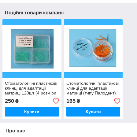
Подібні товари компанії
Стоматологічні пластикові
Стоматологічні пластикові
клинці для адаптації
клинці для адаптації
матриці 120шт (4 розміри
матриці (типу Палодент)
в одному боксі)
40шт Оранжеві
250
165
₴
₴
Купити
Купити
Про нас