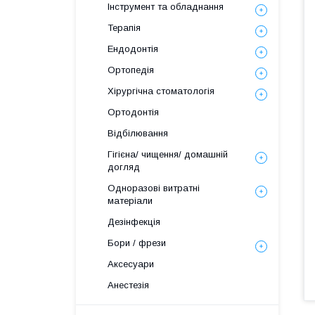
Інструмент та обладнання
Терапія
Ендодонтія
Ортопедія
Хірургічна стоматологія
Ортодонтія
Відбілювання
Гігієна/ чищення/ домашній
догляд
Одноразові витратні
матеріали
Дезінфекція
Бори / фрези
Аксесуари
Анестезія