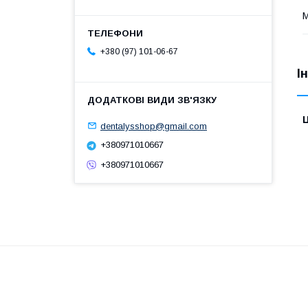
М
+380 (97) 101-06-67
І
Ц
dentalysshop@gmail.com
+380971010667
+380971010667