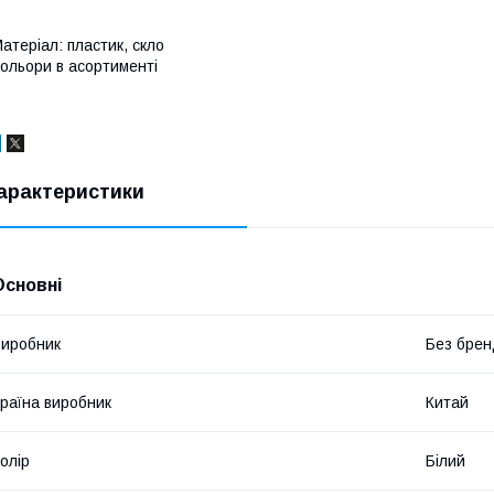
атеріал: пластик, скло
ольори в асортименті
арактеристики
Основні
иробник
Без брен
раїна виробник
Китай
олір
Білий