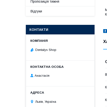
Пропозиція тижня
М
Відгуки
К
КОНТАКТИ
Х
Dentalys Shop
В
Анастасія
К
К
Львів, Україна