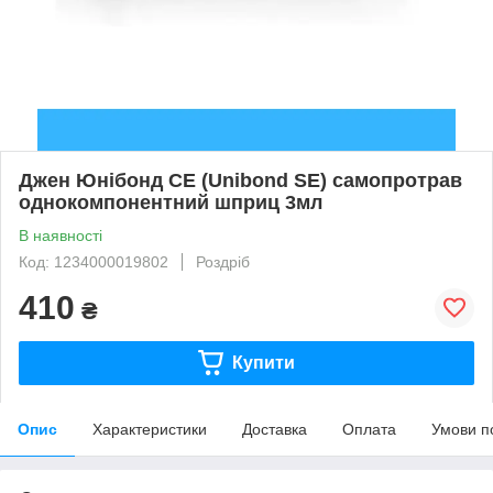
Джен Юнібонд СЕ (Unibond SE) самопротрав
однокомпонентний шприц 3мл
В наявності
Код: 1234000019802
Роздріб
410
₴
Купити
Опис
Характеристики
Доставка
Оплата
Умови п