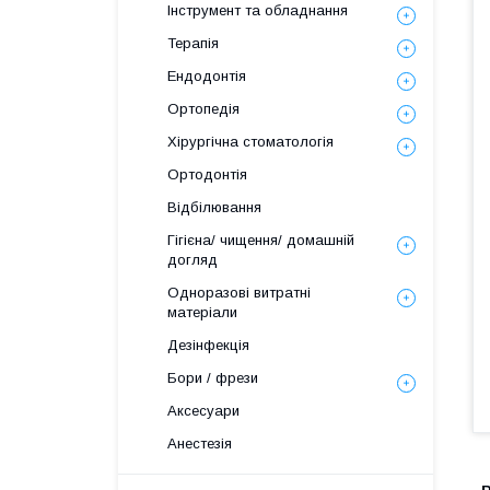
Інструмент та обладнання
Терапія
Ендодонтія
Ортопедія
Хірургічна стоматологія
Ортодонтія
Відбілювання
Гігієна/ чищення/ домашній
догляд
Одноразові витратні
матеріали
Дезінфекція
Бори / фрези
Аксесуари
Анестезія