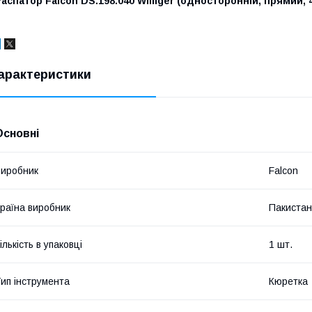
аспатор Falcon DS.198.040 Williger (односторонній, прямий,
арактеристики
Основні
иробник
Falcon
раїна виробник
Пакистан
ількість в упаковці
1 шт.
ип інструмента
Кюретка