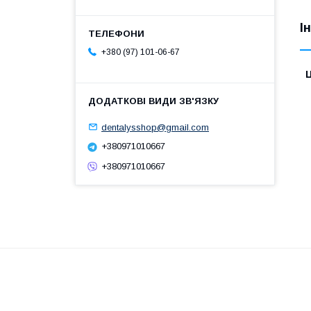
І
+380 (97) 101-06-67
Ц
dentalysshop@gmail.com
+380971010667
+380971010667