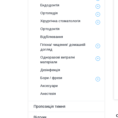
Ендодонтія
Ортопедія
Хірургічна стоматологія
Ортодонтія
Відбілювання
Гігієна/ чищення/ домашній
догляд
Одноразові витратні
матеріали
Дезінфекція
Бори / фрези
Аксесуари
Анестезія
Пропозиція тижня
Відгуки