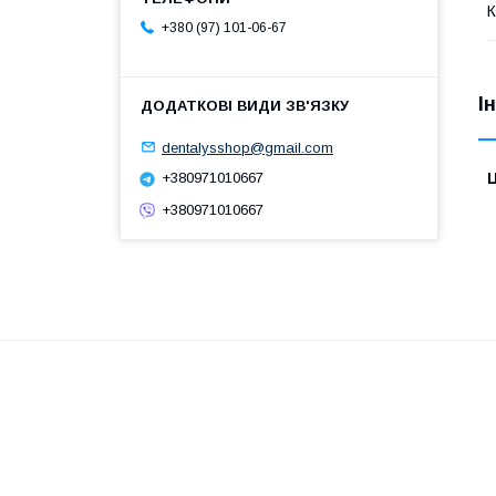
К
+380 (97) 101-06-67
І
dentalysshop@gmail.com
+380971010667
Ц
+380971010667