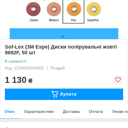
Sof-Lex (3M Espe) Диски полірувальні жовті
8692F, 50 шт
В наявності
Код: 1234000244303
Роздріб
1 130
₴
Купити
Опис
Характеристики
Доставка
Оплата
Умови п