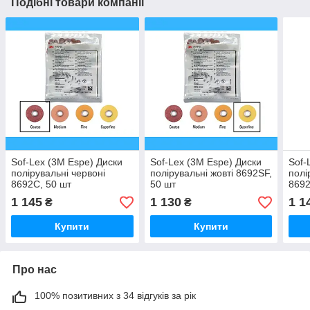
Подібні товари компанії
Sof-Lex (3M Espe) Диски
Sof-Lex (3M Espe) Диски
Sof-
полірувальні червоні
полірувальні жовті 8692SF,
полі
8692C, 50 шт
50 шт
8692
1 145
1 130
1 1
₴
₴
Купити
Купити
Про нас
100% позитивних з 34 відгуків за рік