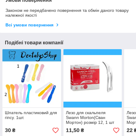
Умови повернення
Законом не передбачено повернення та обмін даного товару
належної якості
Всі умови повернення
Подібні товари компанії
Шпатель пластиковий для
Лезо для скальпеля
Лезо
гіпсу. 1шт.
Swann Morton(Сван
Swan
Мортон) розмір 12, 1 шт
Морт
30
11,50
22
₴
₴