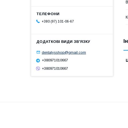
В
К
+380 (97) 101-06-67
І
dentalysshop@gmail.com
+380971010667
Ц
+380971010667