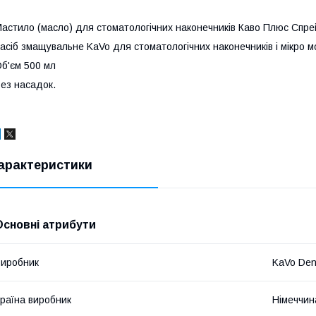
астило (масло) для стоматологічних наконечників Каво Плюс Спре
асіб змащувальне KaVo для стоматологічних наконечників і мікро м
б'єм 500 мл
ез насадок.
арактеристики
Основні атрибути
иробник
KaVo Den
раїна виробник
Німеччин