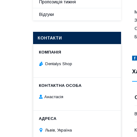
Пропозиція тижня
М
Відгуки
З
О
Б
КОНТАКТИ
Dentalys Shop
Х
Анастасія
В
К
Львів, Україна