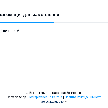
нформація для замовлення
іна:
1 900 ₴
Сайт створений на маркетплейсі
Prom.ua
Dentalys Shop |
Поскаржитися на контент
|
Політика конфіденційності
Select Language
▼