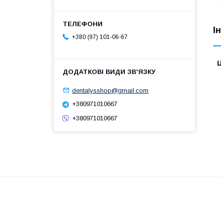
І
+380 (97) 101-06-67
Ц
dentalysshop@gmail.com
+380971010667
+380971010667