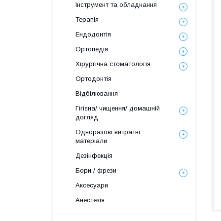
Інструмент та обладнання
Терапія
Ендодонтія
Ортопедія
Хірургічна стоматологія
Ортодонтія
Відбілювання
Гігієна/ чищення/ домашній
догляд
Одноразові витратні
матеріали
Дезінфекція
Бори / фрези
Аксесуари
Анестезія