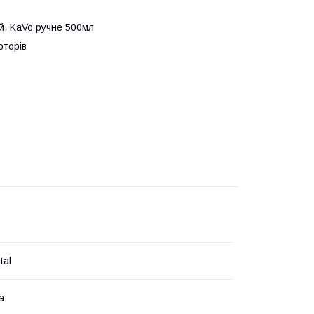
й, KaVo ручне 500мл
оторів
tal
а