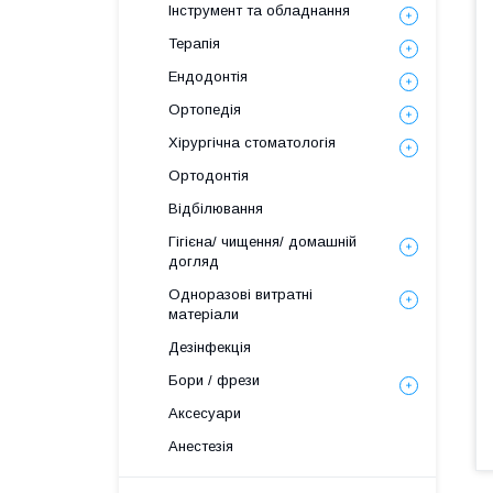
Інструмент та обладнання
Терапія
Ендодонтія
Ортопедія
Хірургічна стоматологія
Ортодонтія
Відбілювання
Гігієна/ чищення/ домашній
догляд
Одноразові витратні
матеріали
Дезінфекція
Бори / фрези
Аксесуари
Анестезія