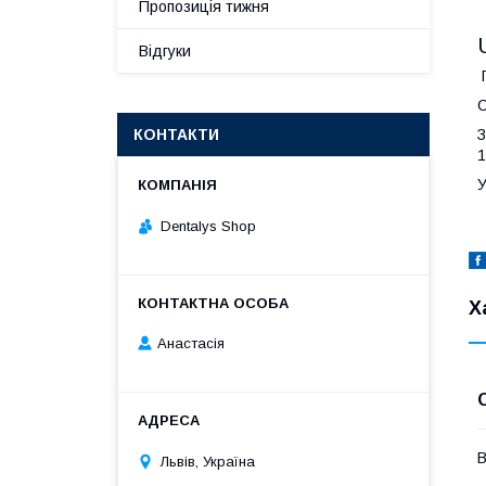
Пропозиція тижня
Відгуки
Г
С
КОНТАКТИ
З
1
У
Dentalys Shop
Х
Анастасія
В
Львів, Україна