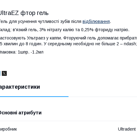
UltraEZ фтор гель
ель для усунення чутливості зубів після
відбілювання
.
клад: в'язкий гель, 3% нітрату калію та 0,25% фториду натрію.
астосовують Ультраез у каппи. Фторуючий гель допомагає прибрати
5 хвилин до 8 годин. У середньому необхідно не більше 2 – ndash;
паковка: 1шпр. -1.2мл
арактеристики
Основні атрибути
иробник
Ultradent