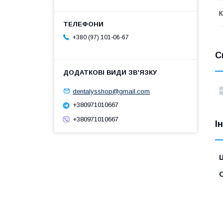
К
+380 (97) 101-06-67
С
dentalysshop@gmail.com
+380971010667
+380971010667
І
Ц
С