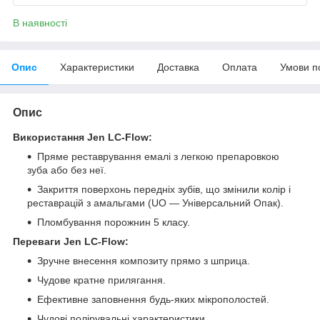
В наявності
Опис
Характеристики
Доставка
Оплата
Умови п
Опис
Використання
Jen LC-Flow
:
Пряме реставрування емалі з легкою препаровкою
зуба або без неї.
Закриття поверхонь передніх зубів, що змінили колір і
реставрацій з амальгами (UO — Універсальний Опак).
Пломбування порожнин 5 класу.
Переваги
Jen LC-Flow
:
Зручне внесення композиту прямо з шприца.
Чудове кратне прилягання.
Ефективне заповнення будь-яких мікрополостей.
Чудові полірувальні характеристики.