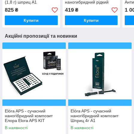
(1,8 г) шприц А1
наногибридний рідкий
Анти
композит, 2г
світ
825
419
1 0
₴
₴
комп
Купити
Купити
Акційні пропозиції та новинки
Elóra APS - сучасний
Elóra APS - сучасний
наногібридний композит
наногібридний композит
Елора Elora APS KIT
Шприц 4г A1
ELEGANCE 11 шприців +
В наявності
В наявності
бонд