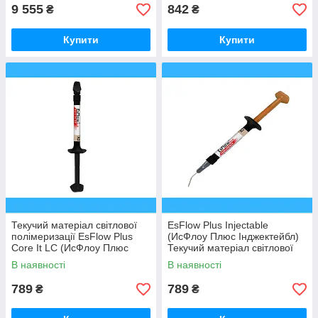
9 555
842
₴
₴
Купити
Купити
Текучий матеріал світлової
EsFlow Plus Injectable
полімеризації EsFlow Plus
(ИсФлоу Плюс Інджектейбл)
Core It LC (ИсФлоу Плюс
Текучий матеріал світлової
Коре-іт ЛС) 2.5г х 2шпр, А2
полімеризації 2.5г, А3
В наявності
В наявності
789
789
₴
₴