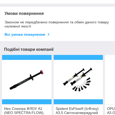
Умови повернення
Законом не передбачено повернення та обмін даного товару
належної якості
Всі умови повернення
Подібні товари компанії
Нео Спектра ФЛОУ А1
Spident EsFlow® (ІсФлоу)
OPUS
(NEO SPECTRA FLOW),
А3,5 Світлозатверждучий
A3.О