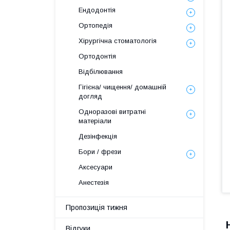
Ендодонтія
Ортопедія
Хірургічна стоматологія
Ортодонтія
Відбілювання
Гігієна/ чищення/ домашній
догляд
Одноразові витратні
матеріали
Дезінфекція
Бори / фрези
Аксесуари
Анестезія
Пропозиція тижня
Відгуки