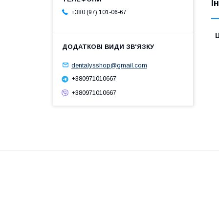
І
+380 (97) 101-06-67
Ц
dentalysshop@gmail.com
+380971010667
+380971010667