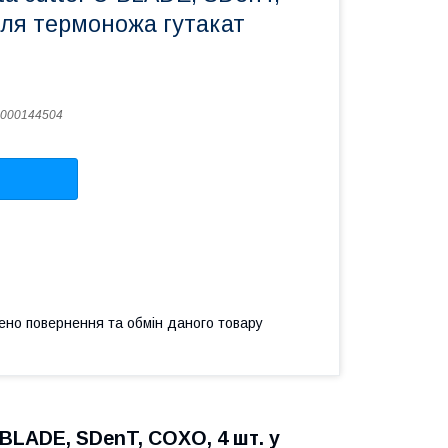
ля термоножа гутакат
000144504
ено повернення та обмін даного товару
LADE, SDenT, COXO, 4 шт. у