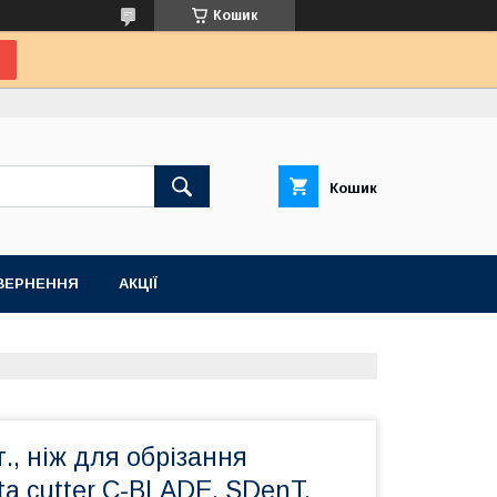
Кошик
Кошик
ВЕРНЕННЯ
АКЦІЇ
., ніж для обрізання
tta cutter C-BLADE, SDenT,