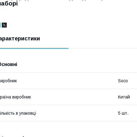
наборі
арактеристики
Основні
иробник
Soco
раїна виробник
Китай
ількість в упаковці
5 шт.