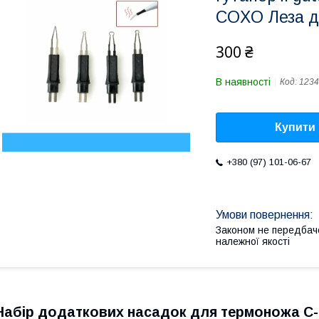
COXO Леза д
300 ₴
В наявності
Код:
1234
Купити
+380 (97) 101-06-67
Законом не передбач
належної якості
Набір додаткових насадок для термоножа C-B