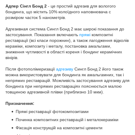
Адпер Сінгл Бонд 2
- це простий адгезив для вологого
бондинга, що містить 10% колоїдного наповнювача c
розміром часток 5 нанометрів.
Адгезивная система Сингл Бонд 2 має широкі показання до
застосування. Показання включають
прямі
композитні
реставрації (всі класи порожнин), а також лагодження відколів
кераміки, композиту і металу, постановка амальгами,
зниження чутливості в області кореня і бондинг керамічних
вінірів.
Після фотополімеризації
адгезиву
Сингл Бонд 2 його також
можна використовувати для бондинга як амальгамних, так і
непрямих реставрацій. Можливість застосування адгезиву для
бондинга при непрямих реставраціях пояснюється малою
товщиною адгезивной плівки (приблизно 10 мкм).
Призначення:
Прямі реставрації фотокомпозитами
Починка композитних реставрацій і металокераміки
Фіксація конструкцій на композитні цементи