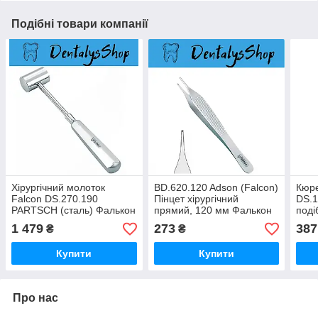
Подібні товари компанії
Хірургічний молоток
BD.620.120 Adson (Falcon)
Кюре
Falcon DS.270.190
Пінцет хірургічний
DS.1
PARTSCH (сталь) Фалькон
прямий, 120 мм Фалькон
поді
1 479
273
387
₴
₴
Купити
Купити
Про нас