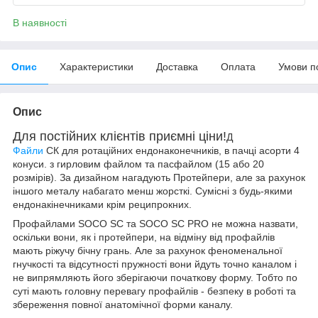
В наявності
Опис
Характеристики
Доставка
Оплата
Умови п
Опис
Для постійних клієнтів приємні ціни!
Д
Файли
СК для ротаційних ендонаконечників, в пачці асорти 4
конуси. з гирловим файлом та пасфайлом (15 або 20
розмірів). За дизайном нагадують Протейпери, але за рахунок
іншого металу набагато менш жорсткі. Сумісні з будь-якими
ендонакінечниками крім реципрокних.
Профайлами SOCO SC та SOCO SC PRO не можна назвати,
оскільки вони, як і протейпери, на відміну від профайлів
мають ріжучу бічну грань. Але за рахунок феноменальної
гнучкості та відсутності пружності вони йдуть точно каналом і
не випрямляють його зберігаючи початкову форму. Тобто по
суті мають головну перевагу профайлів - безпеку в роботі та
збереження повної анатомічної форми каналу.