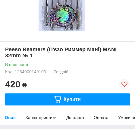
Peeso Reamers (П'єзо Риммер Мані) MANI
32mm № 1
В наявності
Код: 1234000149103
Роздріб
420
₴
Купити
Опис
Характеристики
Доставка
Оплата
Умови п