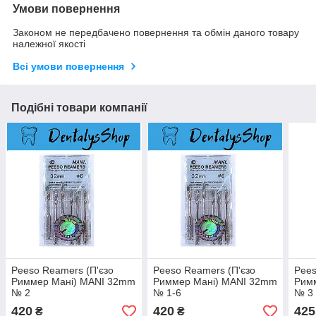
Умови повернення
Законом не передбачено повернення та обмін даного товару
належної якості
Всі умови повернення
Подібні товари компанії
Peeso Reamers (П'єзо
Peeso Reamers (П'єзо
Pees
Риммер Мані) MANI 32mm
Риммер Мані) MANI 32mm
Рим
№ 2
№ 1-6
№ 3
420
420
425
₴
₴