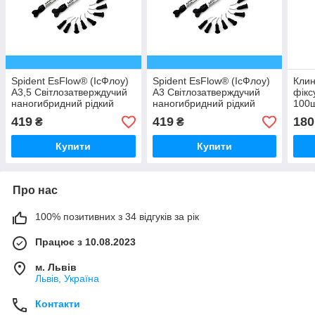
Spident EsFlow® (ІсФлоу)
Spident EsFlow® (ІсФлоу)
Клин
А3,5 Світлозатверждучий
А3 Світлозатверждучий
фікс
наногибридний рідкий
наногибридний рідкий
100
композит, 2г
композит, 2г
419
419
180
₴
₴
Купити
Купити
Про нас
100% позитивних з 34 відгуків за рік
Працює з 10.08.2023
м. Львів
Львів, Україна
Контакти