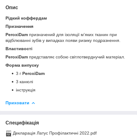
Опис
Рідкий коффердам
Призначення
PeroxiDam
призначений для ізоляції м'яких тканин при
відбілюванні зубів у випадках появи ризику подразнення.
Властивості
PeroxiDam
представляє собою світлотверднучий матеріал.
Форма випуску
3 г
PeroxiDam
3 канюлі
інструкція
Приховати
Специфікація
Декларація Латус Профілактичні 2022.pdf