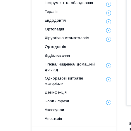
Інструмент та обладнання
Терапія
Ендодонтія
Ортопедія
Хірургічна стоматологія
Ортодонтія
Відбілювання
Гігієна/ чищення/ домашній
догляд
Одноразові витратні
матеріали
Дезінфекція
Бори / фрези
Аксесуари
Анестезія
S
н