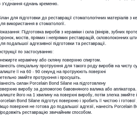
з з'єднання єднань кременю.
ілан для підготовки до реставрації стоматологічних матеріалів з к
ля використання в стоматології.
оказання: Підготовка виробів з кераміки і скла (вінірів, зубних проте
оронок, мостів, прямих і непрямих реставрацій, скловолоконних шт
ля подальшої адгезивної підготовки та реставрації.
нструкції по застосуванню:
нежирте керамічну або скляну поверхню спиртом.
анесіть спеціальну протруєння для такого роду виробів на чисту с
алиште її на 60 - 90 секунд на протруюють поверхні
етельно змийте протруєння і просушіть.
анесіть силан Porcelain Bond Silane на підготовлену
оверхню виробу за допомогою бавовняного валика або аплікатора.
алиште його на 1 хвилину на поверхні виробу, потім злегка змийте і
orcelain Bond Silane підготує поверхню і зробить її чистою і готової 
кщо поверхня не готова до подальшої адгезії, нанесіть Porcelain B
родовжіть реставрацію звичайним способом.