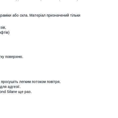
ераміки або скла. Матеріал призначений тільки
зів,
ифтів)
уху поверхню.
 просушіть легким потоком повітря.
для адгезії.
ond Silane ще раз.