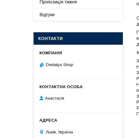
Пропозиція тижня
і
Відгуки
С
д
П
к
КОНТАКТИ
д
І
З
Dentalys Shop
Н
З
Р
Н
п
З
Анастасія
P
Я
П
Львів, Україна