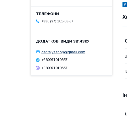
Х
+380 (97) 101-06-67
dentalysshop@gmail.com
В
+380971010667
+380971010667
К
І
Ц