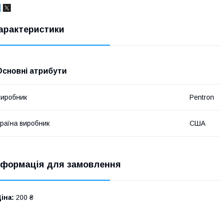
арактеристики
Основні атрибути
иробник
Pentron
раїна виробник
США
нформація для замовлення
іна:
200 ₴