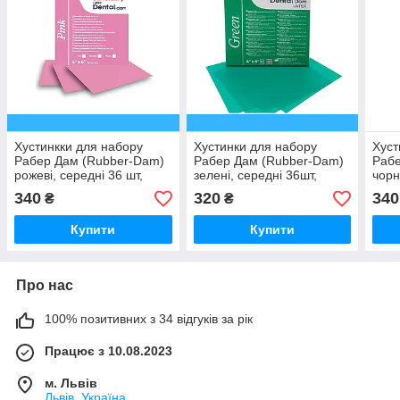
Хустинкки для набору
Хустинки для набору
Хуст
Рабер Дам (Rubber-Dam)
Рабер Дам (Rubber-Dam)
Рабе
рожеві, середні 36 шт,
зелені, середні 36шт,
чорн
Sanctuary Dental-Dam
Sanctuary Dental-Dam
Sanc
340
320
340
₴
₴
Дентал Дам, Санктуарі
Дентал Дам, Санктуарі
Дент
Купити
Купити
Про нас
100% позитивних з 34 відгуків за рік
Працює з 10.08.2023
м. Львів
Львів, Україна