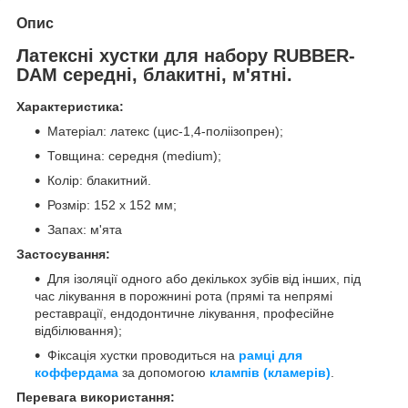
Опис
Латексні хустки для набору RUBBER-
DAM середні, блакитні, м'ятні.
Характеристика:
Матеріал: латекс (цис-1,4-поліізопрен);
Товщина: середня (medium);
Колір: блакитний.
Розмір: 152 x 152 мм;
Запах: м'ята
Застосування:
Для ізоляції одного або декількох зубів від інших, під
час лікування в порожнині рота (прямі та непрямі
реставрації, ендодонтичне лікування, професійне
відбілювання);
Фіксація хустки проводиться на
рамці для
коффердама
за допомогою
клампів (кламерів)
.
Перевага використання: