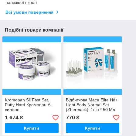
належної якості
Всі умови повернення
Подібні товари компанії
Kromopan Sil Fast Set,
Відбиткова Маса Elite Hd+
Putty Hard Кромопан А-
Light Body Normal Set
силікон,
(Zhermack), 1шп * 50 Мл
база+катализатор,
1 674
770
₴
₴
2*300мл
Купити
Купити