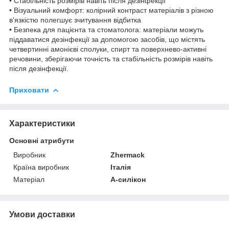
• Стабільність розмірів навіть після дезінфекції
• Візуальний комфорт: колірний контраст матеріалів з різною
в'язкістю полегшує зчитування відбитка
• Безпека для пацієнта та стоматолога: матеріали можуть
піддаватися дезінфекції за допомогою засобів, що містять
четвертинні амонієві сполуки, спирт та поверхнево-активні
речовини, зберігаючи точність та стабільність розмірів навіть
після дезінфекції.
Приховати
Характеристики
Основні атрибути
Виробник
Zhermack
Країна виробник
Італія
Матеріал
А-силікон
Умови доставки