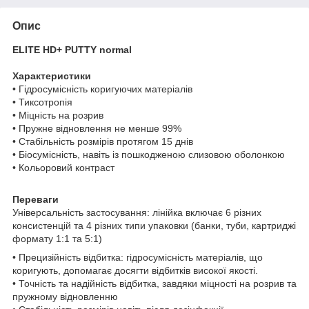
Опис
ELITE HD+ PUTTY normal
Характеристики
• Гідросумісність коригуючих матеріалів
• Тиксотропія
• Міцність на розрив
• Пружне відновлення не менше 99%
• Стабільність розмірів протягом 15 днів
• Біосумісність, навіть із пошкодженою слизовою оболонкою
• Кольоровий контраст
Переваги
Універсальність застосування: лінійка включає 6 різних
консистенцій та 4 різних типи упаковки (банки, туби, картриджі
формату 1:1 та 5:1)
• Прецизійність відбитка: гідросумісність матеріалів, що
коригують, допомагає досягти відбитків високої якості.
• Точність та надійність відбитка, завдяки міцності на розрив та
пружному відновленню