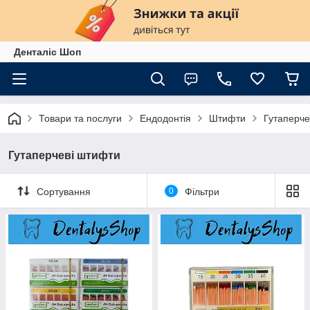
Денталіс Шоп
Товари та послуги
Ендодонтія
Штифти
Гутаперче
Гутаперчеві штифти
Сортування
0
Фільтри