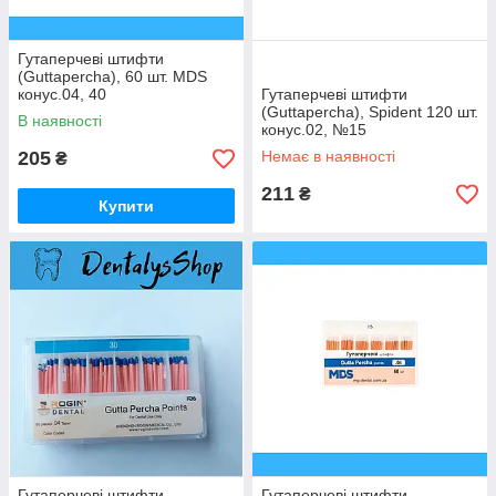
Гутаперчеві штифти
(Guttapercha), 60 шт. MDS
конус.04, 40
Гутаперчеві штифти
(Guttapercha), Spident 120 шт.
В наявності
конус.02, №15
205
Немає в наявності
₴
211
₴
Купити
Гутаперчеві штифти
Гутаперчеві штифти